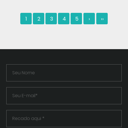
1
2
3
4
5
›
››