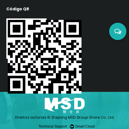
Código QR
Direitos autorais ©
Zhejiang MSD Group Share Co., Ltd.
Technical Support ：
Smart Cloud