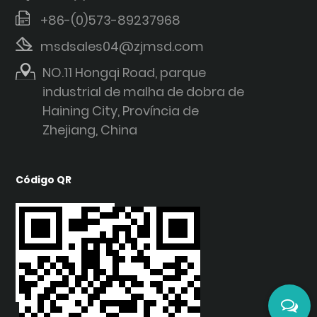
+86-(0)573-89237968
msdsales04@zjmsd.com
NO.11 Hongqi Road, parque
industrial de malha de dobra de
Haining City, Província de
Zhejiang, China
Código QR