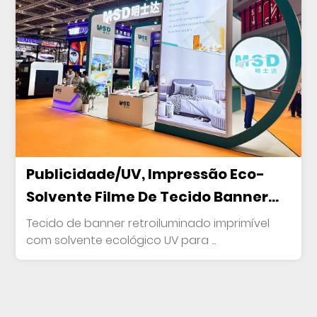
Publicidade/UV, Impressão Eco-
Solvente Filme De Tecido Banner
Retroiluminado
Tecido de banner retroiluminado imprimível
com solvente ecológico UV para ...