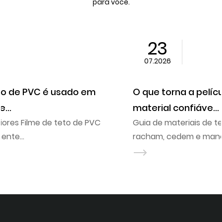
para você.
23
07.2026
m
O que torna a película de PVC para teto
material confiáve...
Guia de materiais de teto interno Tetos de gesso
racham, cedem e mancham na primeira vez qu
um ...