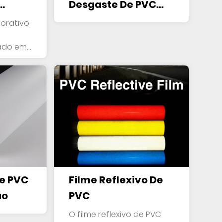
Desgaste De PVC
Para Piso De PVC,
corativo
SPC, LVT
zado em
De PVC
Filme Reflexivo De
ão
PVC
O filme reflexivo de PVC