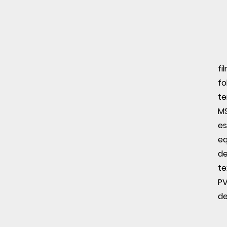
fi
fo
te
MS
es
eq
de
te
PV
de