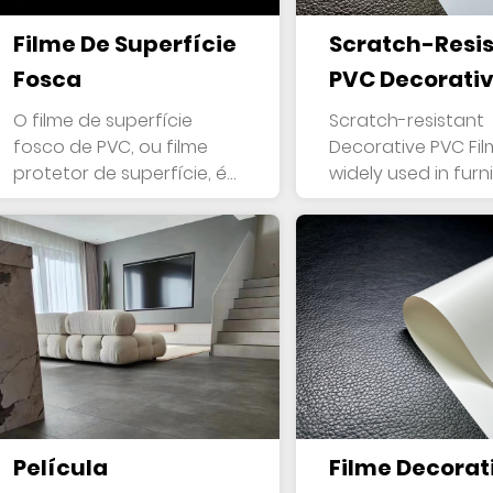
Filme De Superfície
Scratch-Resi
Fosca
PVC Decorativ
O filme de superfície
Scratch-resistant
fosco de PVC, ou filme
Decorative PVC Film
protetor de superfície, é
widely used in furni
amplam...
MDF board and...
Película
Filme Decorat