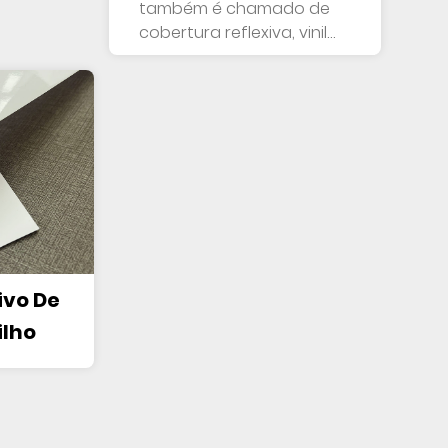
também é chamado de
cobertura reflexiva, vinil
refle...
ivo De
ilho