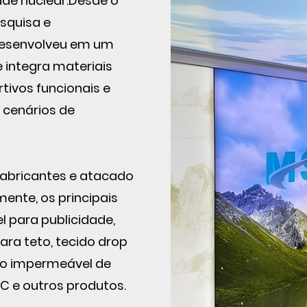
de nuclear.Desde o
squisa e
desenvolveu em um
 integra materiais
tivos funcionais e
s cenários de
Fabricantes
e
atacado
ente, os principais
l para publicidade,
ara teto, tecido drop
ido impermeável de
VC e outros produtos.