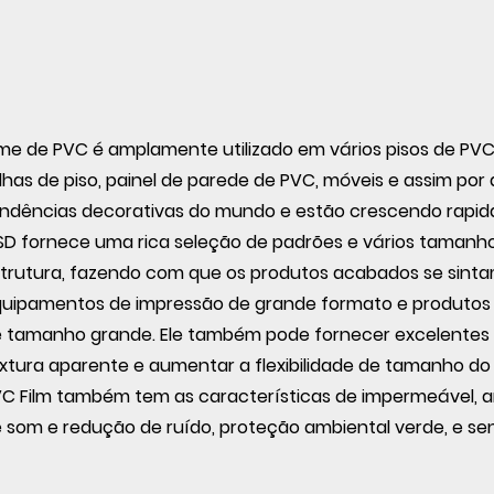
Transparente,
Filme Transparente
De PVC
(transparente,
lme de PVC é amplamente utilizado em vários pisos de PVC
Colorido)
lhas de piso, painel de parede de PVC, móveis e assim po
ndências decorativas do mundo e estão crescendo rapi
D fornece uma rica seleção de padrões e vários tamanhos 
trutura, fazendo com que os produtos acabados se sintam
uipamentos de impressão de grande formato e produtos
 tamanho grande. Ele também pode fornecer excelentes s
xtura aparente e aumentar a flexibilidade de tamanho do 
C Film também tem as características de impermeável, a
 som e redução de ruído, proteção ambiental verde, e se