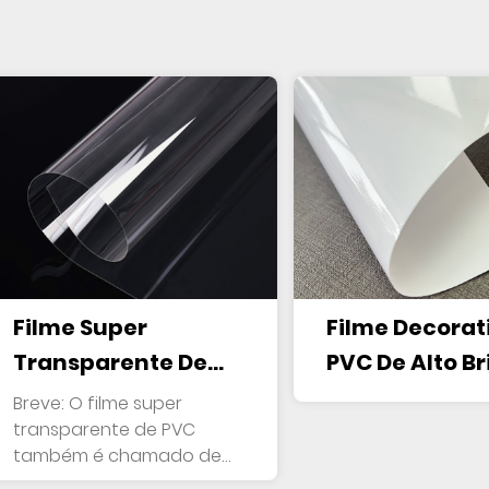
Filme Super
Filme Decorat
Transparente De
PVC De Alto Br
PVC, Filme
Breve: O filme super
Ultrapermeável De
transparente de PVC
também é chamado de
PVC, Folha
filme ul...